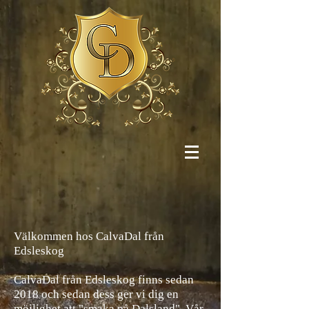
Välkommen hos CalvaDal från
Edsleskog
​CalvaDal från Edsleskog finns sedan
2018 och sedan dess
ger vi dig en
möjlighet att "smaka på Dalsland". Vår