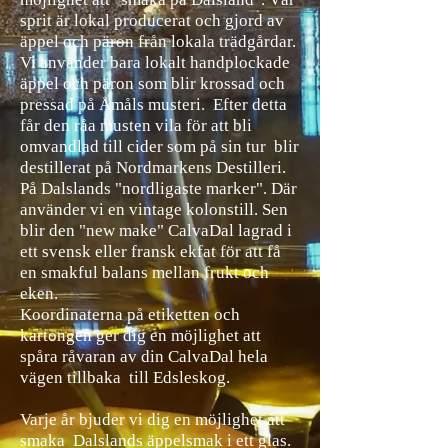
sprit är lokal producerat och gjord av
äppel och päron från lokala trädgårdar
.
Vi använder bara lokalt handplockade
äppel och päron som blir krossad och
pressad på Åmåls musteri. Efter detta
får den råa musten vila för att bli
omvandlad till cider som på sin tur blir
destillerat på Nordmarkens Destilleri.
På Dalslands "nordligaste marker". Där
använder vi en vintage kolonstill. Sen
blir den "new make" CalvaDal lagrad i
ett svensk eller fransk ekfat för att få
en smakful balans mellan frukt och
eken.
Koordinaterna på etiketten och
kartongen ger dig en möjlighet att
spåra råvaran av din CalvaDal hela
vägen tillbaka till Edsleskog.
Varje år bjuder vi dig en möjlighet att
smaka Dalslands äppelsmak i ett glas.