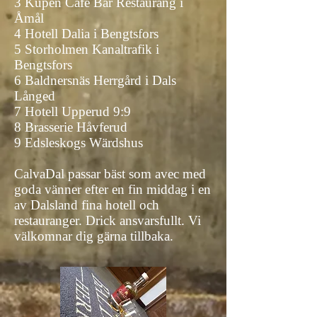
3 Kupen Cafe Bar Restaurang i
Åmål
4 Hotell Dalia i Bengtsfors
5 Storholmen Kanaltrafik i
Bengtsfors
6 Baldnersnäs Herrgård i Dals
Långed
7 Hotell Upperud 9:9
8 Brasserie Håvferud
9 Edsleskogs Wärdshus
CalvaDal passar bäst som avec med
goda vänner efter en fin middag i en
av Dalsland fina hotell och
restauranger. Drick ansvarsfullt. Vi
välkomnar dig gärna tillbaka.